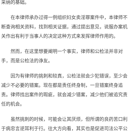
采纳的基础。
在本律师承办过得一例组织妇女卖淫罪案件中，本律师不
断查询相关资料，找到相关证据，通过提出意见，说服办案机
关作出有利于当事人的决定这种方式来发挥律师作用的。
然而，在这里想要阐明一个事实，律师和公检法并非对
手，而是公检法的诤友。
因为有律师的挑刺和较真，公检法就会少犯错误，至少会
减少不必要的错案。现在都是责任终身制，一旦错案终身追
责。律师找出案件的瑕疵，就会减少错案，减少他们被追究责
任的机会。
虽然挑刺的时候，可能会让其厌烦，但所谓的良药苦口利
于病忠言逆耳利于行。往大方向看，其实也是促进司法公平公