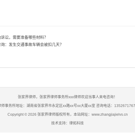
动诉讼，需要准备哪些材料？
咨询：发生交通事故车辆会被扣几天？
张家界律师，张家界律师事务所xxx律师欢迎当事人来电咨询！
律师事务所地址：湖南省张家界市永定区xx路xx号xx大厦xx室 咨询电话：1352671767
Copyright © 2026 张家界律师版权所有，本站网址：www.zhangjiajielvs.cn
技术支持：律拓科技